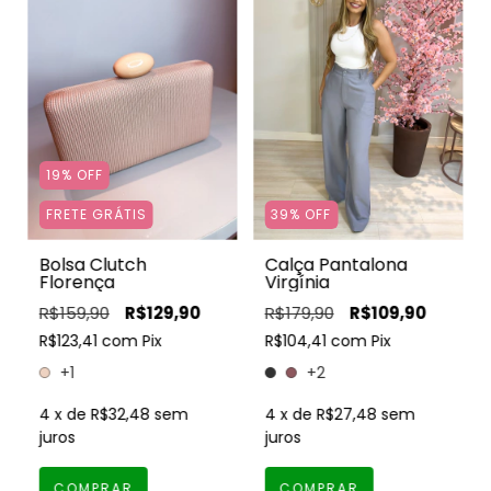
19
%
OFF
FRETE GRÁTIS
39
%
OFF
Bolsa Clutch
Calça Pantalona
Florença
Virgínia
R$159,90
R$129,90
R$179,90
R$109,90
R$123,41
com
Pix
R$104,41
com
Pix
+1
+2
4
x de
R$32,48
sem
4
x de
R$27,48
sem
juros
juros
COMPRAR
COMPRAR