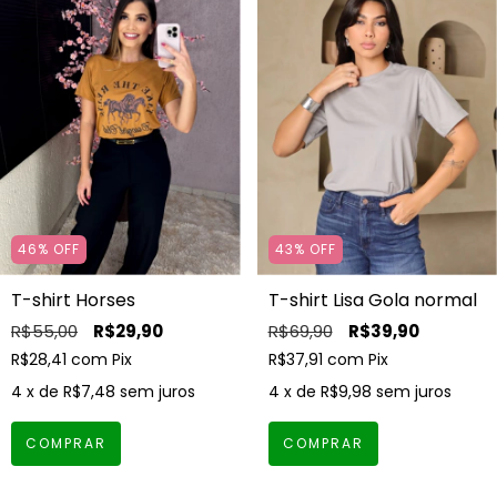
46
%
OFF
43
%
OFF
T-shirt Horses
T-shirt Lisa Gola normal
R$55,00
R$29,90
R$69,90
R$39,90
R$28,41
com
Pix
R$37,91
com
Pix
4
x de
R$7,48
sem juros
4
x de
R$9,98
sem juros
COMPRAR
COMPRAR