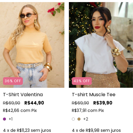
36
%
OFF
43
%
OFF
T-Shirt Valentina
T-shirt Muscle Tee
R$69,90
R$44,90
R$69,90
R$39,90
R$42,66
com
Pix
R$37,91
com
Pix
+1
+2
4
x de
R$11,23
sem juros
4
x de
R$9,98
sem juros