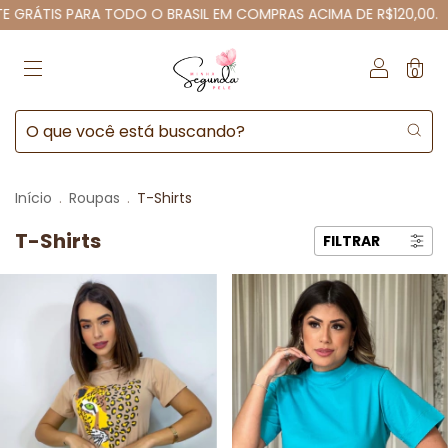
ÁTIS PARA TODO O BRASIL EM COMPRAS ACIMA DE R$120,00.
FR
0
Início
.
Roupas
.
T-Shirts
T-Shirts
FILTRAR