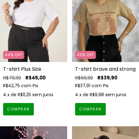
44
%
OFF
43
%
OFF
T-shirt Plus Size
T-shirt brave and strong
R$79,90
R$45,00
R$69,90
R$39,90
R$42,75
com
Pix
R$37,91
com
Pix
4
x de
R$11,25
sem juros
4
x de
R$9,98
sem juros
COMPRAR
COMPRAR