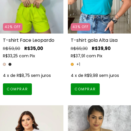
42
%
OFF
43
%
OFF
T-shirt Face Leopardo
T-shirt gola Alta Lisa
R$59,90
R$35,00
R$69,90
R$39,90
R$33,25
com
Pix
R$37,91
com
Pix
+1
4
x de
R$8,75
sem juros
4
x de
R$9,98
sem juros
COMPRAR
COMPRAR