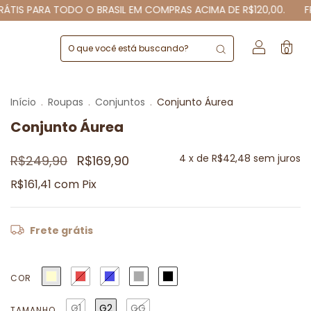
ODO O BRASIL EM COMPRAS ACIMA DE R$120,00.
FRETE GRÁTIS 
0
Início
.
Roupas
.
Conjuntos
.
Conjunto Áurea
Conjunto Áurea
4
x de
R$42,48
sem juros
R$249,90
R$169,90
R$161,41
com
Pix
Frete grátis
COR
G1
G2
GG
TAMANHO