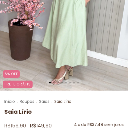
6
%
OFF
FRETE GRÁTIS
Início
.
Roupas
.
Saias
.
Saia Lírio
Saia Lírio
4
x de
R$37,48
sem juros
R$159,90
R$149,90