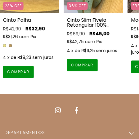
23
%
OFF
36
%
OFF
FR
Cinto Palha
Cinto Slim Fivela
Mac
Retangular 100%
R$42,90
R$32,90
R$1
Couro
R$69,90
R$45,00
R$31,26
com
Pix
R$15
R$42,75
com
Pix
4
x
4
x de
R$11,25
sem juros
juro
4
x de
R$8,23
sem juros
COMPRAR
C
COMPRAR
DEPARTAMENTOS